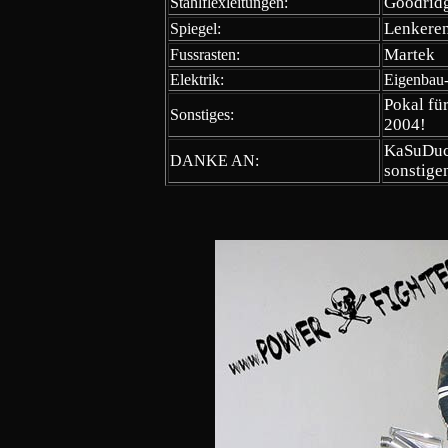
Goodridg
Stahlflexleitungen:
Lenkeren
Spiegel:
Martek
Fussrasten:
Elektrik:
Eigenbau
Pokal für
Sonstiges:
2004!
KaSuDuc 
DANKE AN:
sonstig