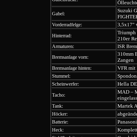
Ölleucht
Suzuki G
Gabel:
FIGHTER
3,5x17" 
Vorderradfelge:
Triumph S
Hinterrad:
210er Re
Armaturen:
ISR Brem
310mm B
Bremsanlage vorn:
Zangen
VFR mit 
Bremsanlage hinten:
Spondon,
Stummel:
Hella DE
Scheinwerfer:
MAD – Mo
Tacho:
eingelas
Martek A
Tank:
abgeände
Höcker:
Panasoni
Batterie:
Komplett
Heck: