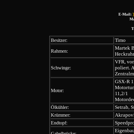
E-Mail:
Ma
T
Timo
Besitzer:
Martek B
Rahmen:
Heckrah
VFR, von
poliert
Schwinge:
Zentralm
GSX-R 1
Motortun
Motor:
11,2/1
Motordec
Setrab, S
Ölkühler:
Akrapov
Krümmer:
Speedpro
Endtopf:
Eigenbau,
Gabelbrücke: